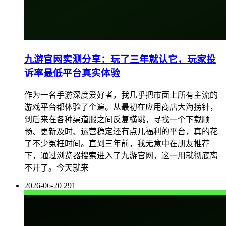
九游官网实测分享：玩了三年就认它，玩家投
诉率最低平台真实体验
作为一名手游深度爱好者，我几乎把市面上所有主流的
游戏平台都体验了个遍。从最初在应用商店大海捞针，
到后来在各种渠道服之间反复横跳，寻找一个下载顺
畅、更新及时、运营稳定还有点儿福利的平台，真的花
了不少冤枉时间。直到三年前，我无意中在朋友推荐
下，通过浏览器搜索进入了九游官网，这一用就彻底离
不开了。今天就来
2026-06-20
291