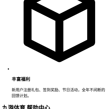
丰富福利
新用户注册礼包、签到奖励、节日活动，全年不间断的
回馈计划。
九游体育 帮助中心