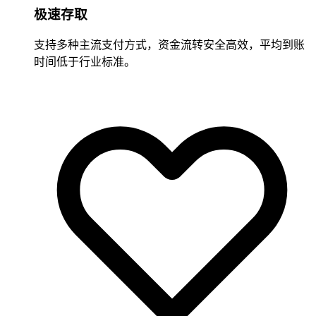
极速存取
支持多种主流支付方式，资金流转安全高效，平均到账
时间低于行业标准。