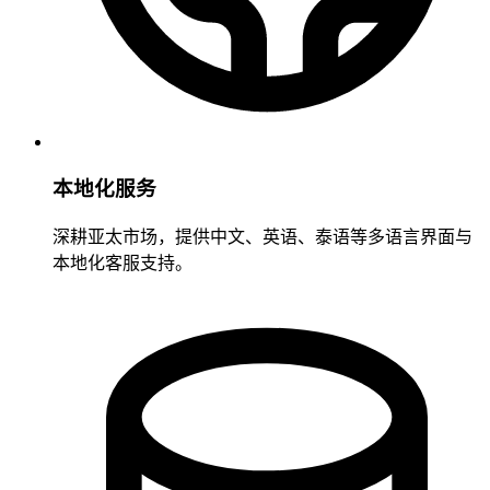
本地化服务
深耕亚太市场，提供中文、英语、泰语等多语言界面与
本地化客服支持。