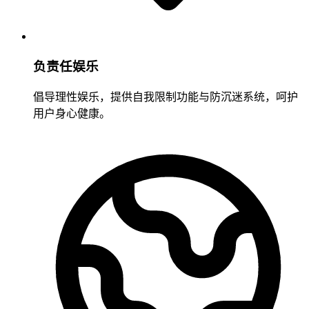
负责任娱乐
倡导理性娱乐，提供自我限制功能与防沉迷系统，呵护
用户身心健康。