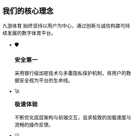
我们的核心理念
九游体育 始终坚持以用户为中心，通过创新与诚信构建可持
续发展的数字体育平台。
🛡️
安全第一
采用银行级加密技术与多重隐私保护机制，将用户的数
据安全视为平台的生命线。
🚀
极速体验
不断优化底层架构与前端交互，追求极致的加载速度与
流畅的操作反馈。
💡