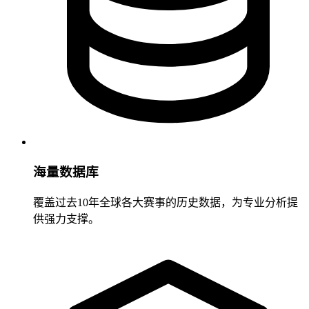
海量数据库
覆盖过去10年全球各大赛事的历史数据，为专业分析提
供强力支撑。