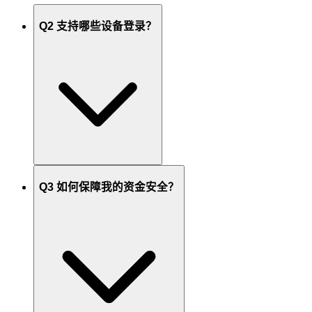
Q2
支持哪些设备登录？
Q3
如何保障我的资金安全？