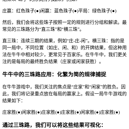
庄赢：红色珠子(●)闲赢：蓝色珠子(●)平局：绿色珠子(●)
然后，我们会将这些珠子按照一定的规则进行分组和解读。最
常见的三珠路分为“直三珠”和“横三珠”。
直三珠：连续三期的结果，例如“庄-庄-闲”。横三珠：指的是
同一局中，不同位置（如庄、闲、和）的开牌结果，但这种用
法在牛牛中相对较少，更常见于百家乐。在牛牛中，我们更关
注的是每局的最终胜负结果（庄家或闲家获胜）。
牛牛中的三珠路应用：化繁为简的规律捕捉
在牛牛游戏中，我们关注的焦点是“庄家”和“闲家”的胜负。因
此，我们将记录重点放在每局的赢家上。假设一局牛牛游戏的
结果如下：
庄家胜(●)闲家胜(●)庄家胜(●)庄家胜(●)闲家胜(●)庄家胜(●)
通过三珠路，我们可以将这些结果可视化：