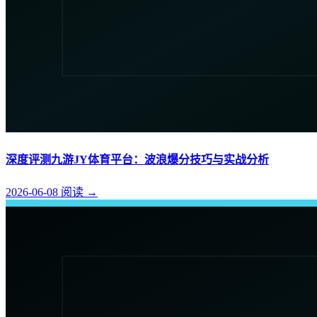
深度评测九游JY体育平台：波浪爆分技巧与实战分析
2026-06-08
阅读
→