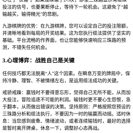
投注的信号，也要果断停止，等待下一轮机会。这避免了“越
输越买，输得精光”的悲剧。
九游棋牌的优势：在九游棋牌，您可以设定自己的投注限额，
并清晰地看到每局的开奖结果。这为您执行缆法提供了坚实的
基础。平台流畅的作界面，也让您能够快速响应三珠路的预
测，不错失任何机会。
3.心理博弈：战胜自己是关键
任何技巧都无法脱离“人”这个因素。在瞬息万变的牌局中，保
持冷静、理智、不被情绪左右，是运用缆法成功的关键。
戒骄戒躁：赢钱时不要得意忘形，觉得自己无所不能，从而加
大投注，冒险追逐不可能的利润。输钱时更不要心生怨恨，急
于翻本，从而做出错误的决策。坚持原则：严格按照您预设的
三珠路分析和缆法执行，不要因为一时的输赢而动摇。适时休
息：当您感到疲惫、情绪波动，或者连续输钱时，最好的选择
是暂时离开牌桌，休息一下，调整好心态再战。