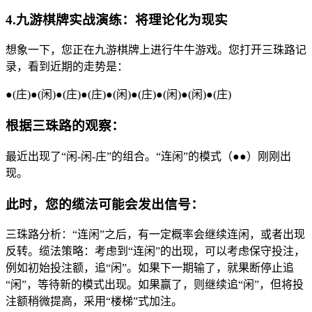
4.九游棋牌实战演练：将理论化为现实
想象一下，您正在九游棋牌上进行牛牛游戏。您打开三珠路记
录，看到近期的走势是：
●(庄)●(闲)●(庄)●(庄)●(闲)●(庄)●(闲)●(闲)●(庄)
根据三珠路的观察：
最近出现了“闲-闲-庄”的组合。“连闲”的模式（●●）刚刚出
现。
此时，您的缆法可能会发出信号：
三珠路分析：“连闲”之后，有一定概率会继续连闲，或者出现
反转。缆法策略：考虑到“连闲”的出现，可以考虑保守投注，
例如初始投注额，追“闲”。如果下一期输了，就果断停止追
“闲”，等待新的模式出现。如果赢了，则继续追“闲”，但将投
注额稍微提高，采用“楼梯”式加注。