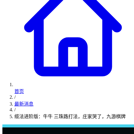
首页
/
最新消息
/
缆法进阶版：牛牛 三珠路打法，庄家哭了，九游棋牌