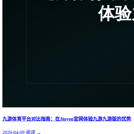
九游体育平台对比指南：在Jiuyou官网体验九游九游版的优势
2026-04-09
阅读
→