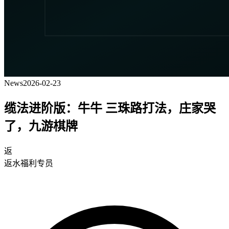
News
2026-02-23
缆法进阶版：牛牛 三珠路打法，庄家哭
了，九游棋牌
返
返水福利专员