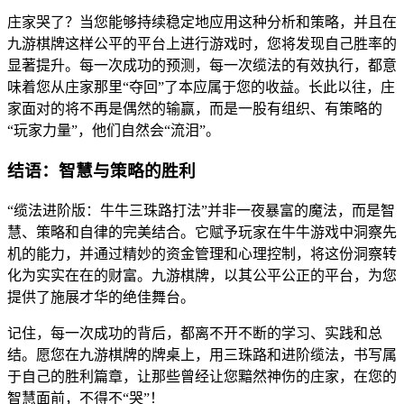
庄家哭了？当您能够持续稳定地应用这种分析和策略，并且在
九游棋牌这样公平的平台上进行游戏时，您将发现自己胜率的
显著提升。每一次成功的预测，每一次缆法的有效执行，都意
味着您从庄家那里“夺回”了本应属于您的收益。长此以往，庄
家面对的将不再是偶然的输赢，而是一股有组织、有策略的
“玩家力量”，他们自然会“流泪”。
结语：智慧与策略的胜利
“缆法进阶版：牛牛三珠路打法”并非一夜暴富的魔法，而是智
慧、策略和自律的完美结合。它赋予玩家在牛牛游戏中洞察先
机的能力，并通过精妙的资金管理和心理控制，将这份洞察转
化为实实在在的财富。九游棋牌，以其公平公正的平台，为您
提供了施展才华的绝佳舞台。
记住，每一次成功的背后，都离不开不断的学习、实践和总
结。愿您在九游棋牌的牌桌上，用三珠路和进阶缆法，书写属
于自己的胜利篇章，让那些曾经让您黯然神伤的庄家，在您的
智慧面前，不得不“哭”！