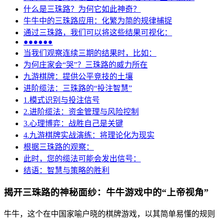
什么是三珠路？为何它如此神奇？
牛牛中的三珠路应用：化繁为简的规律捕捉
通过三珠路，我们可以将这些结果可视化：
●●●●●●
当我们观察连续三期的结果时，比如：
为何庄家会“哭”？三珠路的威力所在
九游棋牌：提供公平竞技的土壤
进阶缆法：三珠路的“投注智慧”
1.模式识别与投注信号
2.进阶缆法：资金管理与风险控制
3.心理博弈：战胜自己是关键
4.九游棋牌实战演练：将理论化为现实
根据三珠路的观察：
此时，您的缆法可能会发出信号：
结语：智慧与策略的胜利
揭开三珠路的神秘面纱：牛牛游戏中的“上帝视角”
牛牛，这个在中国家喻户晓的棋牌游戏，以其简单易懂的规则